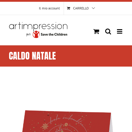
Salta
Il mio account
CARRELLO
al
contenuto
CALDO NATALE